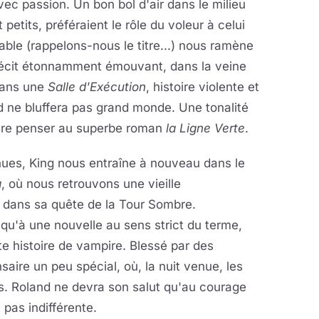
c passion. Un bon bol d'air dans le milieu
petits, préféraient le rôle du voleur à celui
table (rappelons-nous le titre...) nous ramène
n récit étonnamment émouvant, dans la veine
dans une
Salle d'Exécution
, histoire violente et
d ne bluffera pas grand monde. Une tonalité
aire penser au superbe roman
la Ligne Verte
.
nues, King nous entraîne à nouveau dans le
a
, où nous retrouvons une vieille
s dans sa quête de la Tour Sombre.
u'à une nouvelle au sens strict du terme,
e histoire de vampire. Blessé par des
saire un peu spécial, où, la nuit venue, les
ges. Roland ne devra son salut qu'au courage
 pas indifférente.