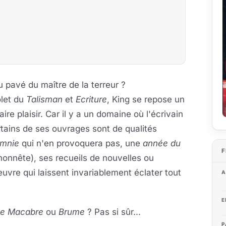
 pavé du maître de la terreur ?
olet du
Talisman
et
Ecriture
, King se repose un
ire plaisir. Car il y a un domaine où l'écrivain
certains de ses ouvrages sont de qualités
omnie
qui n'en provoquera pas, une
année du
F
honnête), ses recueils de nouvelles ou
euvre qui laissent invariablement éclater tout
A
E
e Macabre
ou
Brume
? Pas si sûr...
P