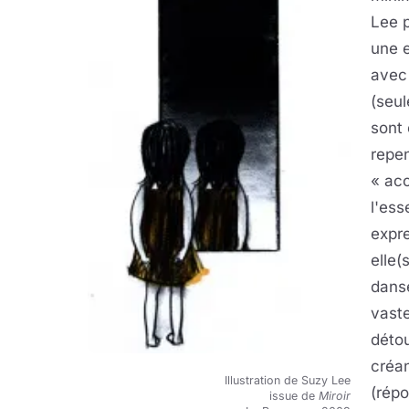
Lee 
une e
avec
(seul
sont 
repe
« acc
l'ess
expre
elle(
danse
vaste
détou
créa
Illustration de Suzy Lee
(répo
issue de
Miroir