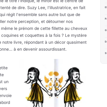
 le titre l'indique, le miroir est le centre de
nté de dire. Suzy Lee, l'illustratrice, en fait
E
qui régit l'ensemble sans autre but que de
P
ller notre perception, et détourner nos
ce même le prénom de cette fillette au cheveux
G
 coquines et coquettes à la fois ? Le mystère
de notre livre, répondant à un décor quasiment
D
ésonne... à en devenir assourdissant.
S
tite
te
st un
vers
envoie
'abord