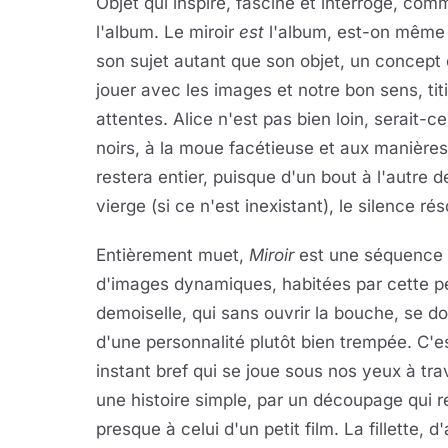
Objet qui inspire, fascine et interroge, comme
l'album. Le miroir
est
l'album, est-on même te
son sujet autant que son objet, un concept 
jouer avec les images et notre bon sens, titi
attentes. Alice n'est pas bien loin, serait-
noirs, à la moue facétieuse et aux manières
restera entier, puisque d'un bout à l'autre 
vierge (si ce n'est inexistant), le silence r
Entièrement muet,
Miroir
est une séquence
d'images dynamiques, habitées par cette pe
demoiselle, qui sans ouvrir la bouche, se do
d'une personnalité plutôt bien trempée. C'e
instant bref qui se joue sous nos yeux à tra
une histoire simple, par un découpage qui r
presque à celui d'un petit film. La fillette, d