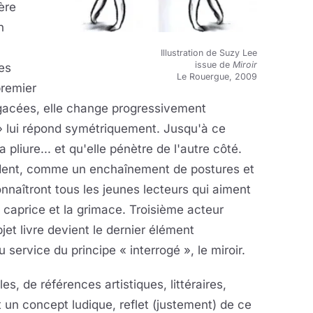
ère
n
Illustration de Suzy Lee
issue de
Miroir
Ses
Le Rouergue, 2009
premier
agacées, elle change progressivement
e » lui répond symétriquement. Jusqu'à ce
pliure... et qu'elle pénètre de l'autre côté.
èdent, comme un enchaînement de postures et
nnaîtront tous les jeunes lecteurs qui aiment
 caprice et la grimace. Troisième acteur
objet livre devient le dernier élément
ervice du principe « interrogé », le miroir.
, de références artistiques, littéraires,
 un concept ludique, reflet (justement) de ce