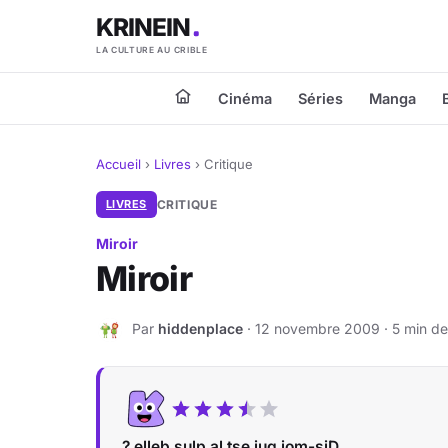
KRINEIN
LA CULTURE AU CRIBLE
Cinéma
Séries
Manga
Accueil
›
Livres
›
Critique
LIVRES
CRITIQUE
Miroir
Miroir
Par
hiddenplace
· 12 novembre 2009 · 5 min de
H
? elleb sulp al tse iuq iom-siD