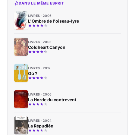
DANS LE MÊME ESPRIT
LIVRES
2006
L'Ombre de l'oiseau-lyre
LIVRES
2005
Coldheart Canyon
LIVRES
2012
Où ?
LIVRES
2006
La Horde du contrevent
LIVRES
2004
La Répudiée