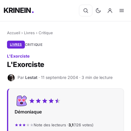
KRINEIN
Accueil
›
Livres
›
Critique
LIVRES
CRITIQUE
L'Exorciste
L'Exorciste
Par
Lestat
· 11 septembre 2004 · 3 min de lecture
L
Démoniaque
Note des lecteurs ·
3,1
(126 votes)