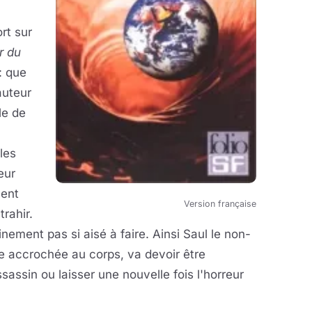
rt sur
r du
: que
auteur
le de
les
eur
ment
Version française
trahir.
inement pas si aisé à faire. Ainsi Saul le non-
ie accrochée au corps, va devoir être
sassin ou laisser une nouvelle fois l'horreur