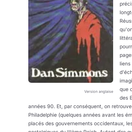
préci
longt
Réuss
qu'o
litté
pourr
pages
liens
d'éch
imagi
que d
Version anglaise
des E
années 90. Et, par conséquent, on retrouve
Philadelphie (quelques années avant les é
placés des gouvernements occidentaux, les 