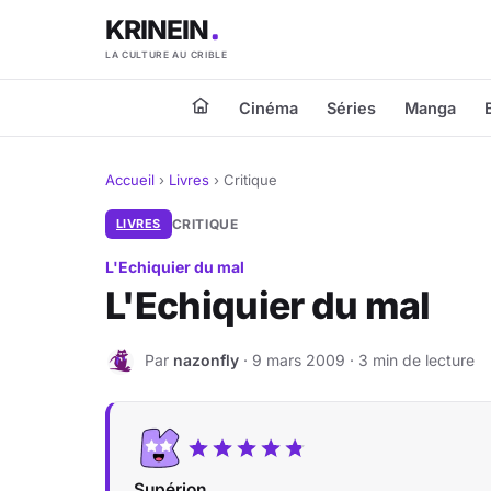
KRINEIN
LA CULTURE AU CRIBLE
Cinéma
Séries
Manga
Accueil
›
Livres
›
Critique
LIVRES
CRITIQUE
L'Echiquier du mal
L'Echiquier du mal
Par
nazonfly
· 9 mars 2009 · 3 min de lecture
N
Supérion