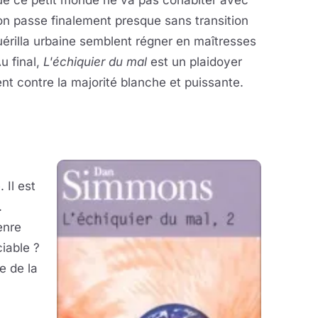
que ce petit monde ne va pas cohabiter avec
, on passe finalement presque sans transition
uérilla urbaine semblent régner en maîtresses
u final,
L'échiquier du mal
est un plaidoyer
ent contre la majorité blanche et puissante.
 Il est
.
enre
iable ?
e de la