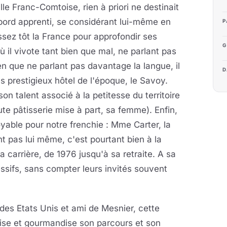
le Franc-Comtoise, rien à priori ne destinait
D'abord apprenti, se considérant lui-même en
P
ssez tôt la France pour approfondir ses
G
 il vivote tant bien que mal, ne parlant pas
en que ne parlant pas davantage la langue, il
D
 prestigieux hôtel de l'époque, le Savoy.
on talent associé à la petitesse du territoire
oute pâtisserie mise à part, sa femme). Enfin,
royable pour notre frenchie : Mme Carter, la
nt pas lui même, c'est pourtant bien à la
 carrière, de 1976 jusqu'à sa retraite. A sa
ssifs, sans compter leurs invités souvent
des Etats Unis et ami de Mesnier, cette
hise et gourmandise son parcours et son