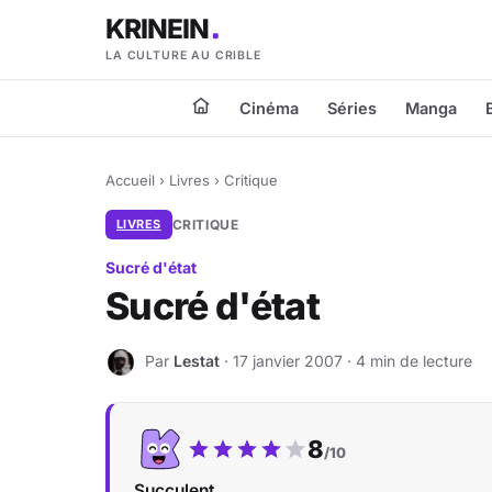
KRINEIN
LA CULTURE AU CRIBLE
Cinéma
Séries
Manga
Accueil
›
Livres
›
Critique
LIVRES
CRITIQUE
Sucré d'état
Sucré d'état
Par
Lestat
· 17 janvier 2007 · 4 min de lecture
L
Notre note :
8
/10
Succulent