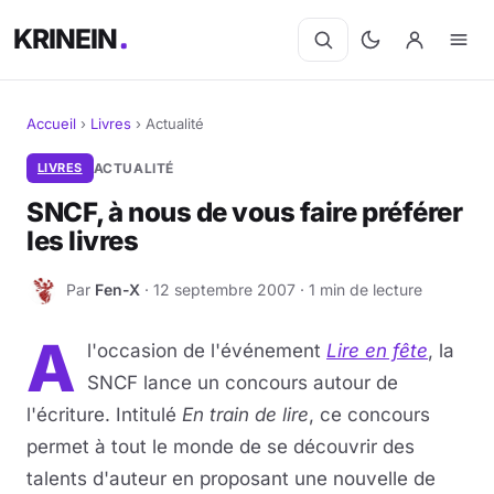
KRINEIN
Accueil
›
Livres
›
Actualité
Cinéma
LIVRES
ACTUALITÉ
SNCF, à nous de vous faire préférer
Séries
les livres
Manga
Par
Fen-X
· 12 septembre 2007 · 1 min de lecture
F
BD
A
l'occasion de l'événement
Lire en fête
, la
Livres
SNCF lance un concours autour de
l'écriture. Intitulé
En train de lire
, ce concours
Jeux vidéo
permet à tout le monde de se découvrir des
talents d'auteur en proposant une nouvelle de
Jeux de société