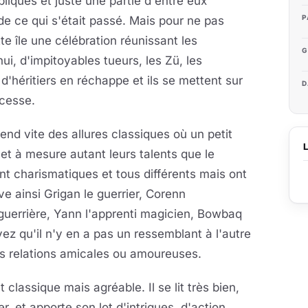
pliqués et juste une partie d'entre eux
P
de ce qui s'était passé. Mais pour ne pas
e île une célébration réunissant les
G
i, d'impitoyables tueurs, les Zü, les
d'héritiers en réchappe et ils se mettent sur
D
 cesse.
rend vite des allures classiques où un petit
et à mesure autant leurs talents que le
t charismatiques et tous différents mais ont
e ainsi Grigan le guerrier, Corenn
e guerrière, Yann l'apprenti magicien, Bowbaq
yez qu'il n'y en a pas un ressemblant à l'autre
s relations amicales ou amoureuses.
classique mais agréable. Il se lit très bien,
er, et apporte son lot d'intrigues, d'action,