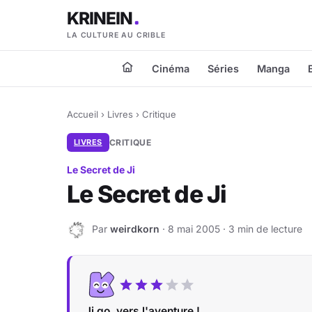
KRINEIN
LA CULTURE AU CRIBLE
Cinéma
Séries
Manga
Accueil
›
Livres
›
Critique
LIVRES
CRITIQUE
Le Secret de Ji
Le Secret de Ji
Par
weirdkorn
· 8 mai 2005 · 3 min de lecture
W
Ji go, vers l'aventure !