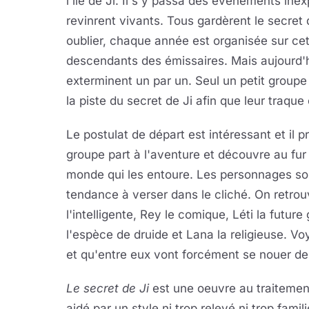
l'île de Ji. Il s'y passa des événements inex
revinrent vivants. Tous gardèrent le secret 
oublier, chaque année est organisée sur cett
descendants des émissaires. Mais aujourd'hu
exterminent un par un. Seul un petit groupe 
la piste du secret de Ji afin que leur traque
Le postulat de départ est intéressant et il p
groupe part à l'aventure et découvre au fur 
monde qui les entoure. Les personnages son
tendance à verser dans le cliché. On retrouv
l'intelligente, Rey le comique, Léti la futur
l'espèce de druide et Lana la religieuse. Vo
et qu'entre eux vont forcément se nouer de
Le secret de Ji
est une oeuvre au traitement 
aidé par un style ni trop relevé ni trop famili