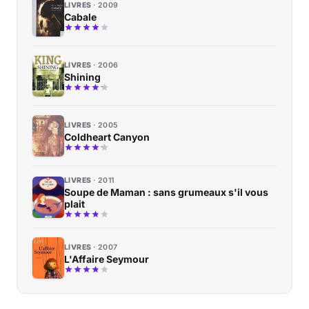
LIVRES
2009
Cabale
LIVRES
2006
Shining
LIVRES
2005
Coldheart Canyon
LIVRES
2011
Soupe de Maman : sans grumeaux s'il vous
plait
LIVRES
2007
L'Affaire Seymour