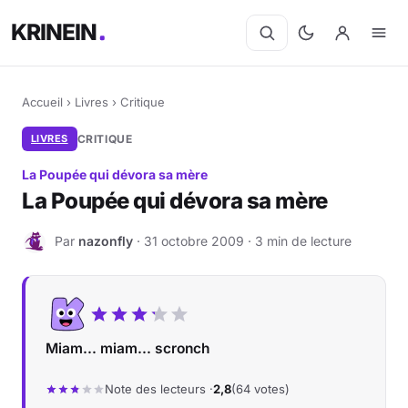
KRINEIN
Accueil
›
Livres
›
Critique
LIVRES
CRITIQUE
La Poupée qui dévora sa mère
La Poupée qui dévora sa mère
Par
nazonfly
· 31 octobre 2009 · 3 min de lecture
N
Miam... miam... scronch
Note des lecteurs ·
2,8
(64 votes)