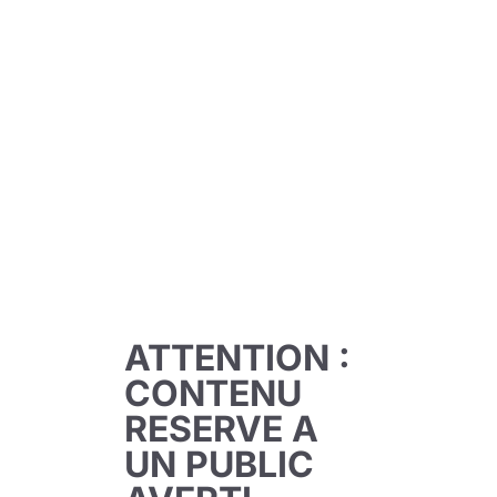
et ses évolutions des années 70 à maintenant
pour apporter un éclairage sur les grands oubliés
de ce milieu : les acteurs et leur longévité à toute
épreuve.
Anthony Sitruk se glisse dans la peau d’Alan
(anciennement Alain) qui semble être un mélange
de nombreuses ex-gloires françaises telles que
Richard Allan ou Alban Ceray, un sexagénaire au
membre toujours turgescent. Mais qui aurait
moins bien tourné que les papis du porno qui
ATTENTION :
coulent maintenant des jours paisibles dans leurs
CONTENU
belles propriétés à la campagne en fabriquant
RESERVE A
des chocolats ou en jouant au golf. Car si Alan
continue le porno, c’est plus souvent pour fourrer
UN PUBLIC
des petites débutantes dans des vidéos