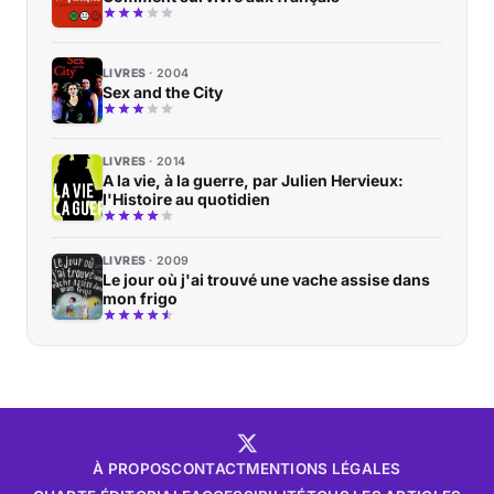
LIVRES
2004
Sex and the City
LIVRES
2014
A la vie, à la guerre, par Julien Hervieux:
l'Histoire au quotidien
LIVRES
2009
Le jour où j'ai trouvé une vache assise dans
mon frigo
À PROPOS
CONTACT
MENTIONS LÉGALES