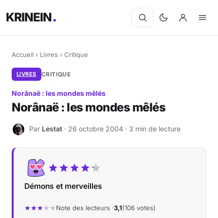
KRINEIN
Accueil
›
Livres
›
Critique
LIVRES
CRITIQUE
Norânaë : les mondes mêlés
Norânaë : les mondes mêlés
Par
Lestat
· 26 octobre 2004 · 3 min de lecture
L
Démons et merveilles
Note des lecteurs ·
3,1
(106 votes)