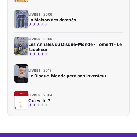
LIVRES
2006
La Maison des damnés
LIVRES
2009
Les Annales du Disque-Monde - Tome 11 - Le
faucheur
LIVRES
2015
Le Disque-Monde perd son inventeur
LIVRES
2004
Où es-tu ?