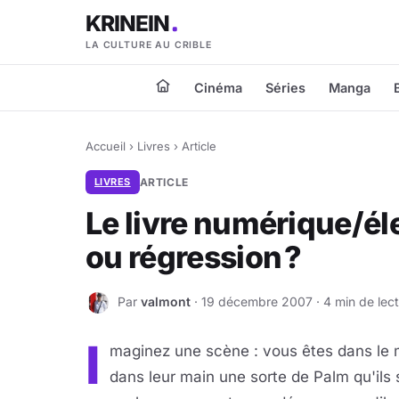
KRINEIN
LA CULTURE AU CRIBLE
Cinéma
Séries
Manga
Accueil
›
Livres
›
Article
LIVRES
ARTICLE
Le livre numérique/él
ou régression ?
Par
valmont
· 19 décembre 2007 · 4 min de lec
V
I
maginez une scène : vous êtes dans le m
dans leur main une sorte de Palm qu'ils