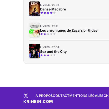
LIVRES
2003
Danse Macabre
LIVRES
2013
Les chroniques de Zaza's birthday
LIVRES
2004
Sex and the City
À PROPOS
CONTACT
MENTIONS LÉGALES
CH
KRINEIN.COM