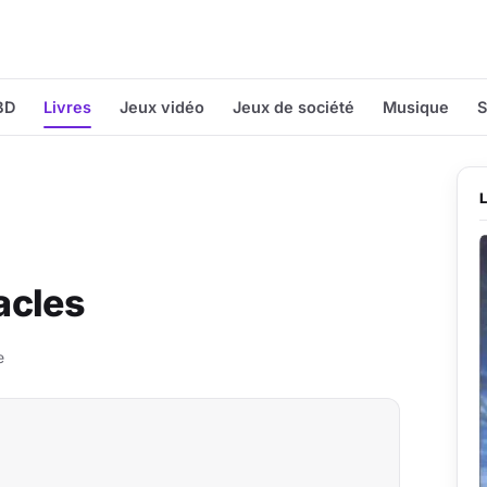
BD
Livres
Jeux vidéo
Jeux de société
Musique
S
acles
e