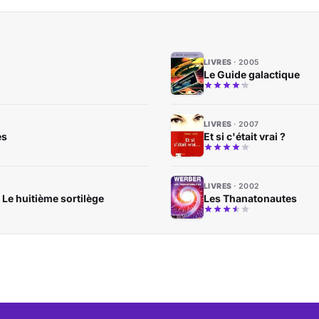
LIVRES
2005
Le Guide galactique
LIVRES
2007
es
Et si c'était vrai ?
LIVRES
2002
Le huitième sortilège
Les Thanatonautes