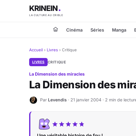
KRINEIN
LA CULTURE AU CRIBLE
Cinéma
Séries
Manga
Accueil
›
Livres
›
Critique
LIVRES
CRITIQUE
La Dimension des miracles
La Dimension des mir
Par
Levendis
· 21 janvier 2004 · 2 min de lectur
L
Une véritable histoire de fou !