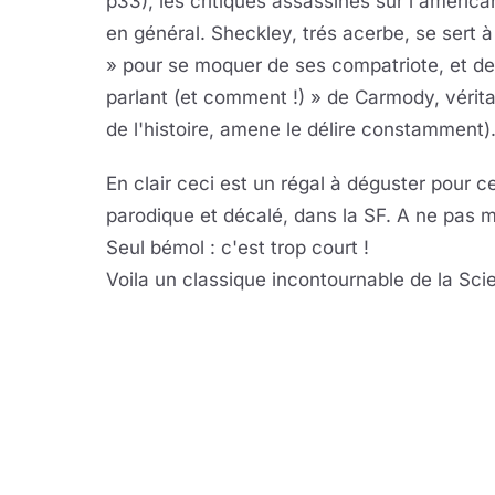
p33), les critiques assassines sur l'american
en général. Sheckley, trés acerbe, se sert 
» pour se moquer de ses compatriote, et de
parlant (et comment !) » de Carmody, véritab
de l'histoire, amene le délire constamment)
En clair ceci est un régal à déguster pour 
parodique et décalé, dans la SF. A ne pas 
Seul bémol : c'est trop court !
Voila un classique incontournable de la Scie