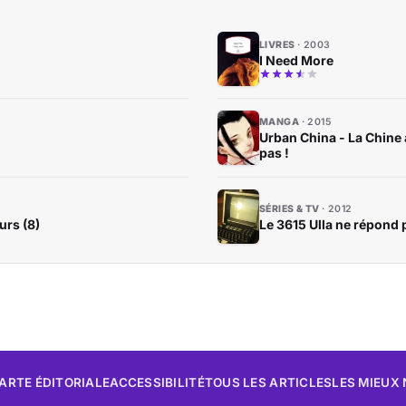
LIVRES
2003
I Need More
MANGA
2015
Urban China - La Chine 
pas !
SÉRIES & TV
2012
urs (8)
Le 3615 Ulla ne répond 
ARTE ÉDITORIALE
ACCESSIBILITÉ
TOUS LES ARTICLES
LES MIEUX