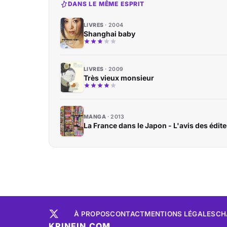
DANS LE MÊME ESPRIT
LIVRES
2004
Shanghai baby
LIVRES
2009
Très vieux monsieur
MANGA
2013
La France dans le Japon - L'avis des édite
À PROPOS
CONTACT
MENTIONS LÉGALES
CH
KRINEIN.COM