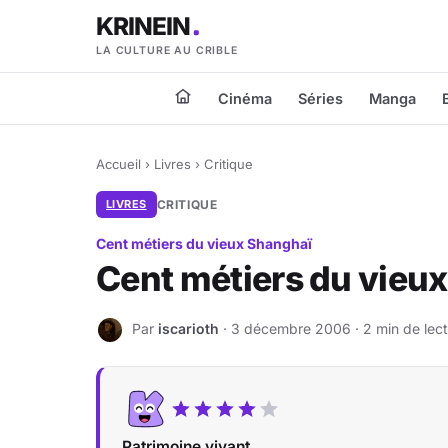
KRINEIN
LA CULTURE AU CRIBLE
Cinéma
Séries
Manga
Accueil
›
Livres
›
Critique
LIVRES
CRITIQUE
Cent métiers du vieux Shanghaï
Cent métiers du vieu
Par
iscarioth
· 3 décembre 2006 · 2 min de lec
I
Patrimoine vivant