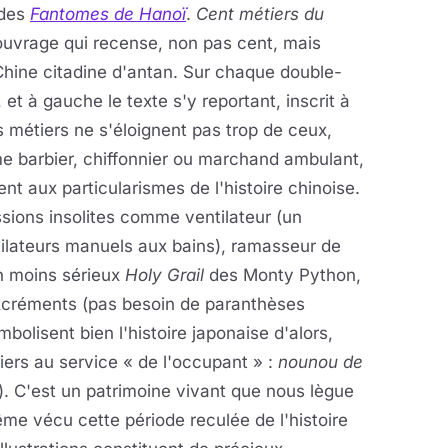
 des
Fantomes de Hanoï
.
Cent métiers du
ouvrage qui recense, non pas cent, mais
Chine citadine d'antan. Sur chaque double-
 et à gauche le texte s'y reportant, inscrit à
ns métiers ne s'éloignent pas trop de ceux,
e barbier, chiffonnier ou marchand ambulant,
t aux particularismes de l'histoire chinoise.
sions insolites comme ventilateur (un
tilateurs manuels aux bains), ramasseur de
en moins sérieux
Holy Grail
des Monty Python,
xcréments (pas besoin de paranthèses
mbolisent bien l'histoire japonaise d'alors,
ers au service « de l'occupant » :
nounou de
). C'est un patrimoine vivant que nous lègue
même vécu cette période reculée de l'histoire