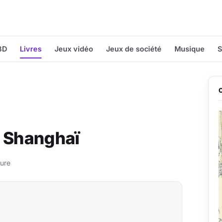
BD
Livres
Jeux vidéo
Jeux de société
Musique
S
x Shanghaï
ture