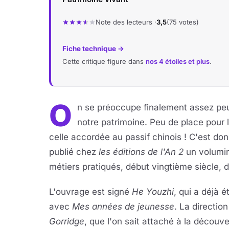
Note des lecteurs ·
3,5
(75 votes)
Fiche technique →
Cette critique figure dans
nos 4 étoiles et plus
.
O
n se préoccupe finalement assez peu 
notre patrimoine. Peu de place pour 
celle accordée au passif chinois ! C'est do
publié chez
les éditions de l'An 2
un volumin
métiers pratiqués, début vingtième siècle, d
L'ouvrage est signé
He Youzhi
, qui a déjà 
avec
Mes années de jeunesse
. La directio
Gorridge
, que l'on sait attaché à la découve