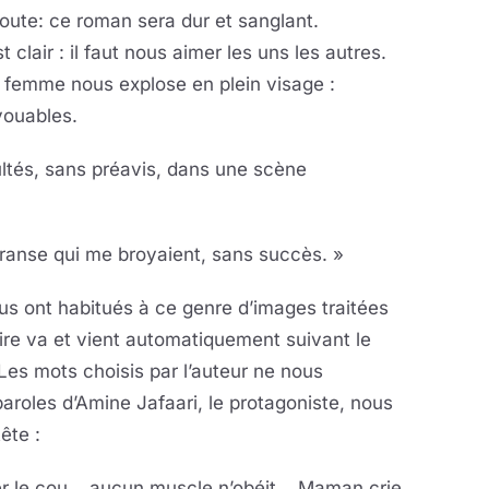
doute: ce roman sera dur et sanglant.
lair : il faut nous aimer les uns les autres.
la femme nous explose en plein visage :
vouables.
tés, sans préavis, dans une scène
ranse qui me broyaient, sans succès. »
ous ont habitués à ce genre d’images traitées
ire va et vient automatiquement suivant le
 Les mots choisis par l’auteur ne nous
aroles d’Amine Jafaari, le protagoniste, nous
ête :
er le cou… aucun muscle n’obéit… Maman crie