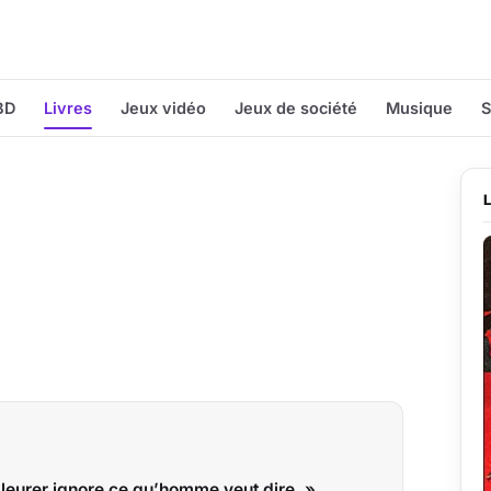
BD
Livres
Jeux vidéo
Jeux de société
Musique
S
pleurer ignore ce qu’homme veut dire. »