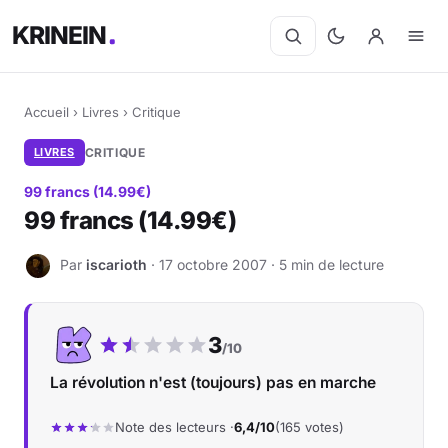
KRINEIN
Accueil
›
Livres
›
Critique
LIVRES
CRITIQUE
99 francs (14.99€)
99 francs (14.99€)
Par
iscarioth
· 17 octobre 2007 · 5 min de lecture
I
Notre note :
3
/10
La révolution n'est (toujours) pas en marche
Note des lecteurs ·
6,4/10
(165 votes)